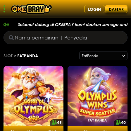
LOGIN
DAFTAR
Selamat datang di OKEBRAY kami doakan semoga anda se
SLOT
>
FATPANDA
FatPanda
49
40