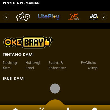
PENYEDIA PERMAINAN
TENTANG KAMI
Tentang
Hubungi
Syarat &
FAQ
Buku
Kami
Kami
Ketentuan
Mimpi
IKUTI KAMI